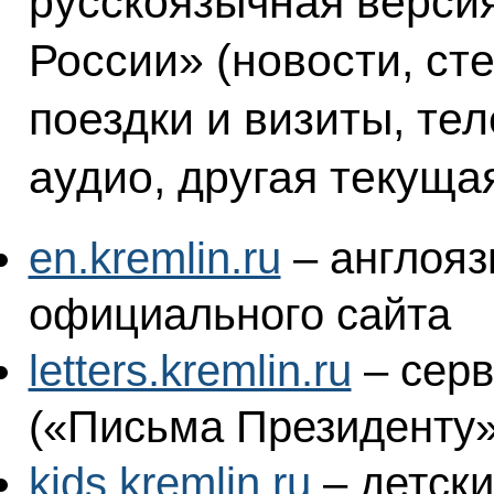
русскоязычная верси
России» (новости, ст
поездки и визиты, те
аудио, другая текущ
en.kremlin.ru
– англояз
официального сайта
letters.kremlin.ru
– серв
(«Письма Президенту»
kids.kremlin.ru
– детски