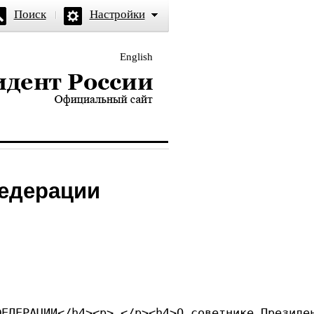
Поиск
Настройки
English
и — официальный сайт
Федерации
ФЕДЕРАЦИИ</h4><p> </p><h4>О советнике Президе