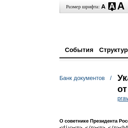
Размер шрифта:
События
Структур
Ук
Банк документов /
от
prav
О советнике Президента Ро
<div><p> </p><p> </p><h4