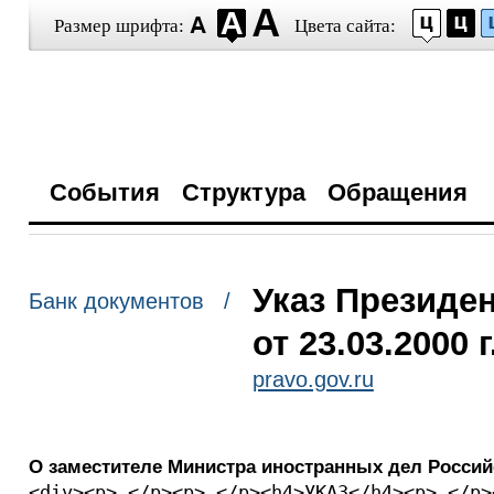
Размер шрифта:
Цвета сайта:
События
Структура
Обращения
Указ Президе
Банк документов /
от 23.03.2000 
pravo.gov.ru
О заместителе Министра иностранных дел Росси
<div><p> </p><p> </p><h4>УКАЗ</h4><p> </p>