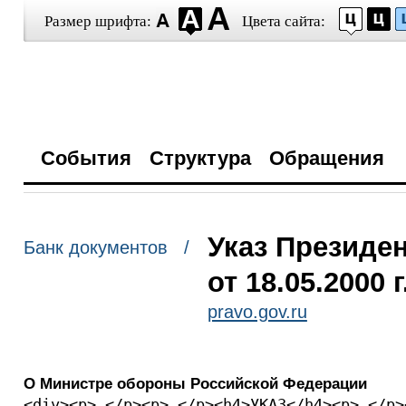
Размер шрифта:
Цвета сайта:
События
Структура
Обращения
Указ Президе
Банк документов /
от 18.05.2000 
pravo.gov.ru
О Министре обороны Российской Федерации
<div><p> </p><p> </p><h4>УКАЗ</h4><p> </p>