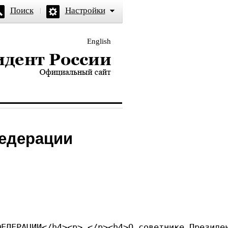
Поиск
Настройки
English
и — официальный сайт
Федерации
ФЕДЕРАЦИИ</h4><p> </p><h4>О советнике Президе