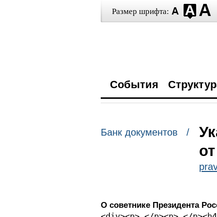
Размер шрифта:
События
Структур
Ук
Банк документов /
от
prav
О советнике Президента Ро
<div><p> </p><p> </p><h4