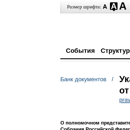
Размер шрифта:
События
Структур
Ук
Банк документов /
от
prav
О полномочном представите
Собрания Российской Феде