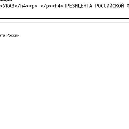
>УКАЗ</h4><p> </p><h4>ПРЕЗИДЕНТА РОССИЙСКОЙ 
та России