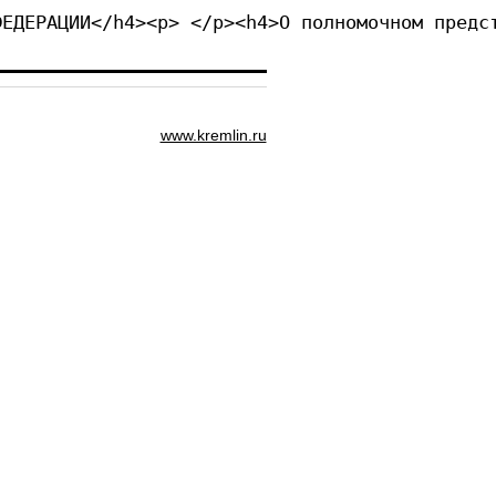
ФЕДЕРАЦИИ</h4><p> </p><h4>О полномочном предс
www.kremlin.ru