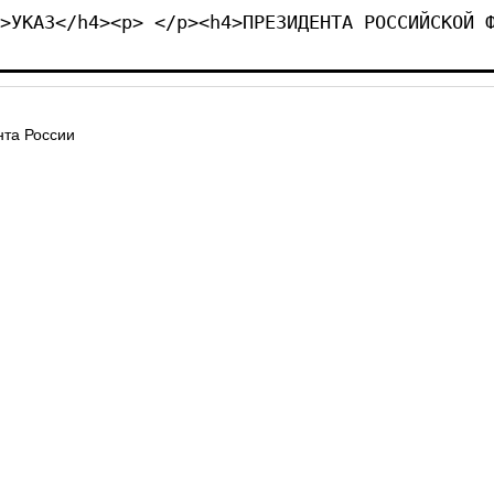
>УКАЗ</h4><p> </p><h4>ПРЕЗИДЕНТА РОССИЙСКОЙ 
та России