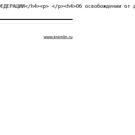
ФЕДЕРАЦИИ</h4><p> </p><h4>Об освобождении от 
www.kremlin.ru