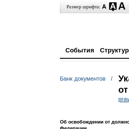
Размер шрифта:
События
Структур
Ук
Банк документов /
от
prav
Об освобождении от должнос
Федерации