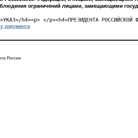
облюдения ограничений лицами, замещающими госу
><p> </p><h4>УКАЗ</h4>
у документа
та России