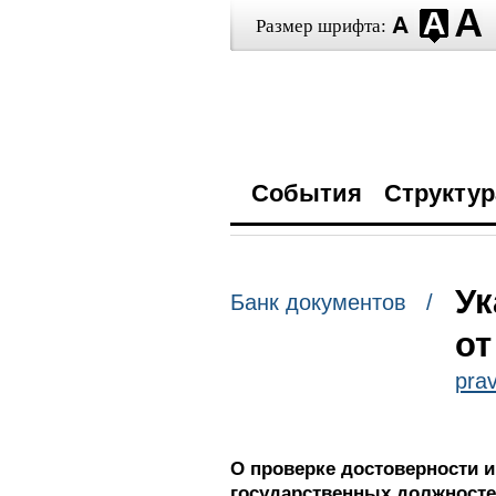
Размер шрифта:
События
Структур
Ук
Банк документов /
от
prav
О проверке достоверности 
государственных должносте