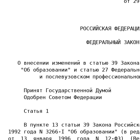
                                     от 29
                       РОССИЙСКАЯ ФЕДЕРАЦИЯ
                         ФЕДЕРАЛЬНЫЙ ЗАКОН

   О внесении изменений в статью 39 Закона
    "Об образовании" и статью 27 Федеральн
          и послевузовском профессиональном
     Принят Государственной Думой         
     Одобрен Советом Федерации            
     Статья 1

     В пункте 13 статьи 39 Закона Российск
1992 года N 3266-I "Об образовании" (в ред
от  13  января  1996  года  N  12-ФЗ)  (Ве