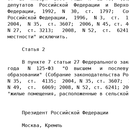
депутатов  Российской  Федерации  и  Верхо
Федерации,  1992,  N  30,  ст.  1797;   Со
Российской Федерации,  1996,  N 3,  ст.  1
2004,  N 35,  ст. 3607;  2006, N 45, ст. 4
N 27,  ст. 3213;   2008,  N 52,  ст.  6241
местности" исключить.

     Статья 2

     В пункте 7 статьи 27 Федерального зак
года   N  125-ФЗ   "О  высшем   и  послеву
образовании" (Собрание законодательства Ро
N 35,  ст.  4135;  2004, N 35, ст. 3607;  
N 49,  ст.  6069; 2008, N 52, ст. 6241; 20
"жилые помещения, расположенные в сельской
     Президент Российской Федерации       
     Москва, Кремль
