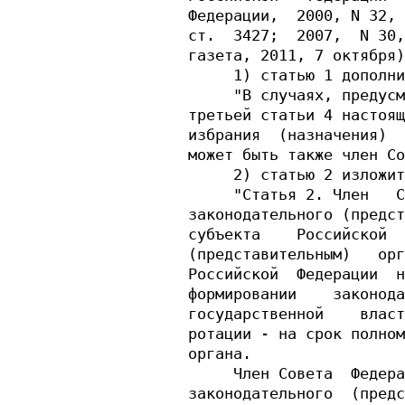
Федерации,  2000, N 32, 
ст.  3427;  2007,  N 30,
газета, 2011, 7 октября)
     1) статью 1 дополни
     "В случаях, предусм
третьей статьи 4 настоящ
избрания  (назначения)  
может быть также член Со
     2) статью 2 изложит
     "Статья 2. Член   С
законодательного (предст
субъекта    Российской  
(представительным)   орг
Российской  Федерации  н
формировании    законода
государственной    власт
ротации - на срок полном
органа.

     Член Совета  Федера
законодательного  (предс