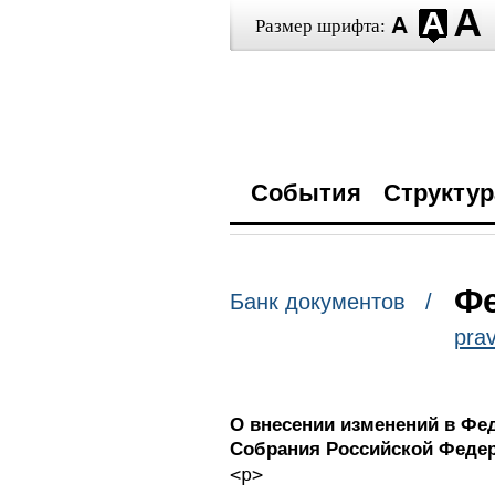
Размер шрифта:
События
Структур
Фе
Банк документов /
prav
О внесении изменений в Фе
Собрания Российской Феде
<p>                     