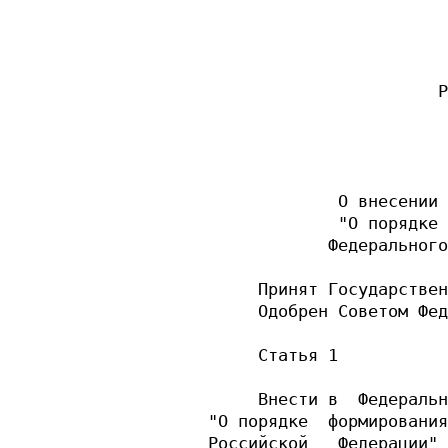
                        
                       Р
                        
             О внесении 
             "О порядке 
            Федерального
     Принят Государствен
     Одобрен Советом Фед
     Статья 1

     Внести в  Федеральн
"О порядке  формирования
Российской   Федерации" 