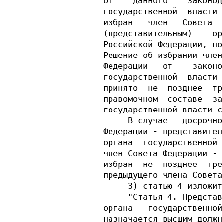
от    данного    законод
государственной  власти 
избран   член   Совета  
(представительным)    ор
Российской Федерации, по
Решение об избрании член
Федерации   от    законо
государственной  власти 
принято  не  позднее  тр
правомочном  составе  за
государственной власти с
     В случае   досрочно
Федерации - представител
органа  государственной 
член Совета Федерации - 
избран  не  позднее  тре
предыдущего члена Совета
     3) статью 4 изложит
     "Статья 4. Представ
органа   государственной
назначается высшим должн