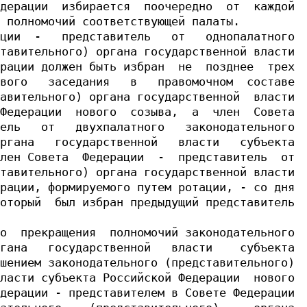
дерации  избирается  поочередно  от  каждой

 полномочий соответствующей палаты.

ции  -   представитель   от   однопалатного

тавительного) органа государственной власти

рации должен быть избран  не  позднее  трех

вого   заседания   в   правомочном  составе

авительного) органа государственной  власти

Федерации  нового  созыва,  а  член  Совета

ель   от   двухпалатного   законодательного

ргана   государственной   власти   субъекта

лен Совета  Федерации  -  представитель  от

тавительного) органа государственной власти

рации, формируемого путем ротации, - со дня

оторый  был избран предыдущий представитель

о  прекращения  полномочий законодательного

гана   государственной   власти    субъекта

шением законодательного (представительного)

ласти субъекта Российской Федерации  нового

дерации - представителем в Совете Федерации
