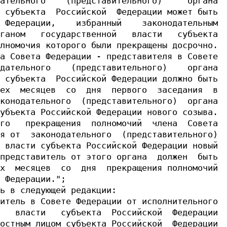
ательного    (представительного)     органа

 субъекта  Российской  Федерации может быть

 Федерации,    избранный    законодательным

ганом   государственной   власти   субъекта

лномочия которого были прекращены досрочно.

а Совета Федерации - представителя в Совете

дательного    (представительного)    органа

 субъекта  Российской Федерации должно быть

ех  месяцев  со  дня  первого  заседания  в

конодательного  (представительного)  органа

убъекта Российской Федерации нового созыва.

го   прекращения  полномочий  члена  Совета

я от  законодательного  (представительного)

 власти субъекта Российской Федерации новый

представитель от этого органа  должен  быть

х  месяцев  со  дня  прекращения полномочий

 Федерации.";

ь в следующей редакции:

итель в Совете Федерации от исполнительного

   власти   субъекта  Российской  Федерации

остным лицом субъекта Российской  Федерации
