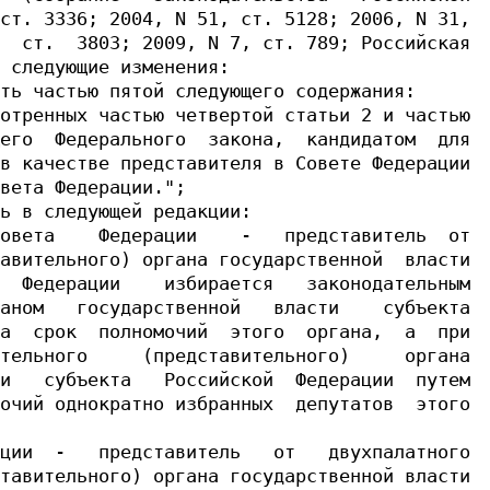
ст. 3336; 2004, N 51, ст. 5128; 2006, N 31,

  ст.  3803; 2009, N 7, ст. 789; Российская

 следующие изменения:

ть частью пятой следующего содержания:

отренных частью четвертой статьи 2 и частью

его  Федерального  закона,  кандидатом  для

в качестве представителя в Совете Федерации

вета Федерации.";

ь в следующей редакции:

овета    Федерации    -   представитель  от

авительного) органа государственной  власти

  Федерации    избирается   законодательным

аном   государственной   власти    субъекта

а  срок  полномочий  этого  органа,  а  при

тельного     (представительного)     органа

и   субъекта   Российской  Федерации  путем

очий однократно избранных  депутатов  этого

ции  -   представитель   от   двухпалатного

тавительного) органа государственной власти
