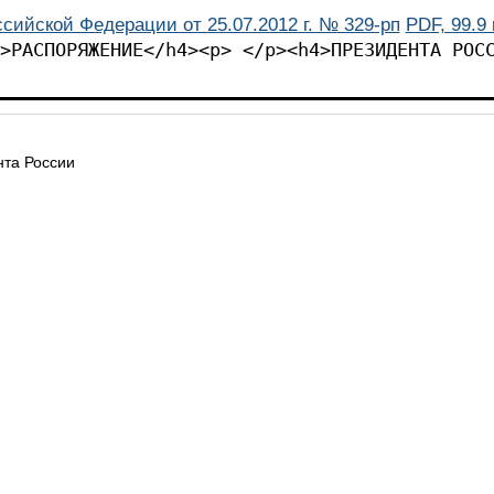
сийской Федерации от 25.07.2012 г. № 329-рп
PDF, 99.9 
>РАСПОРЯЖЕНИЕ</h4><p> </p><h4>ПРЕЗИДЕНТА РОС
та России