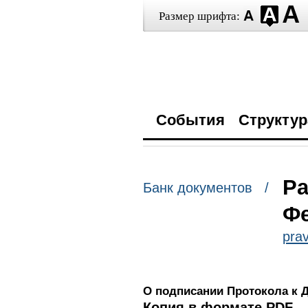
Размер шрифта:
События
Структур
Ра
Банк документов /
Фе
prav
О подписании Протокола к Д
Копия в формате PDF