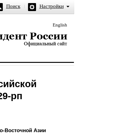
Поиск
Настройки
English
и — официальный сайт
сийской
29-рп
го-Восточной Азии