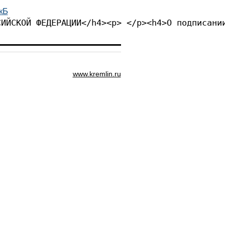
кБ
СИЙСКОЙ ФЕДЕРАЦИИ</h4><p> </p><h4>О подписани
www.kremlin.ru