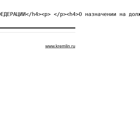
ФЕДЕРАЦИИ</h4><p> </p><h4>О назначении на дол
www.kremlin.ru