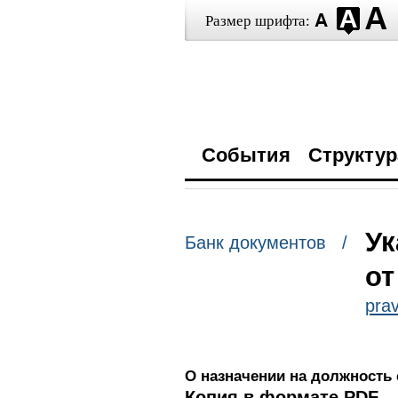
Размер шрифта:
События
Структур
Ук
Банк документов /
от
prav
О назначении на должность
Копия в формате PDF