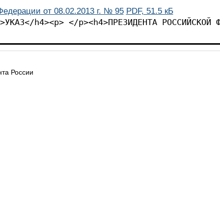
едерации от 08.02.2013 г. № 95
PDF, 51.5 кБ
>УКАЗ</h4><p> </p><h4>ПРЕЗИДЕНТА РОССИЙСКОЙ 
та России