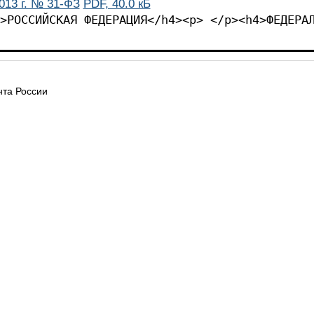
013 г. № 31-ФЗ
PDF, 40.0 кБ
>РОССИЙСКАЯ ФЕДЕРАЦИЯ</h4><p> </p><h4>ФЕДЕРА
та России