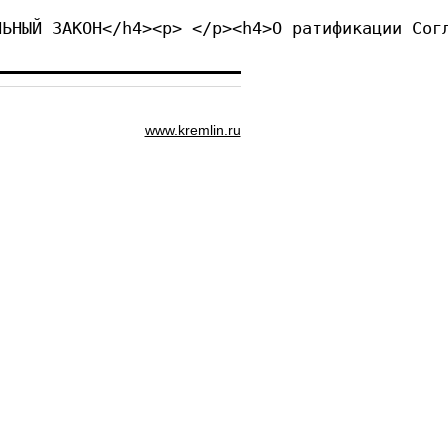
ЛЬНЫЙ ЗАКОН</h4><p> </p><h4>О ратификации Сог
www.kremlin.ru