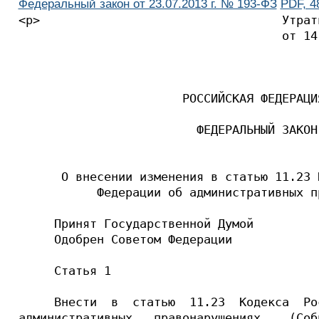
Федеральный закон от 23.07.2013 г. № 193-ФЗ
PDF, 4
<p>                                  Утрат
                                     от 14
                       РОССИЙСКАЯ ФЕДЕРАЦИЯ
                         ФЕДЕРАЛЬНЫЙ ЗАКОН

      О внесении изменения в статью 11.23 
           Федерации об административных пр
     Принят Государственной Думой         
     Одобрен Советом Федерации            
     Статья 1

     Внести  в  статью  11.23  Кодекса  Ро
административных   правонарушениях    (Соб