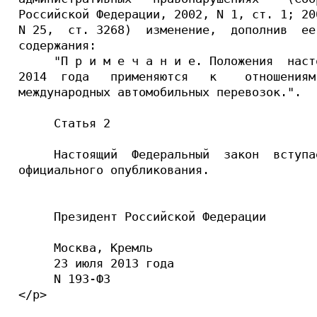
Российской Федерации, 2002, N 1, ст. 1; 20
N 25,  ст. 3268)  изменение,  дополнив  ее
содержания:

     "П р и м е ч а н и е. Положения  наст
2014  года   применяются   к    отношениям
международных автомобильных перевозок.".

     Статья 2

     Настоящий  Федеральный  закон  вступа
официального опубликования.

     Президент Российской Федерации       
     Москва, Кремль

     23 июля 2013 года

     N 193-ФЗ

</p>