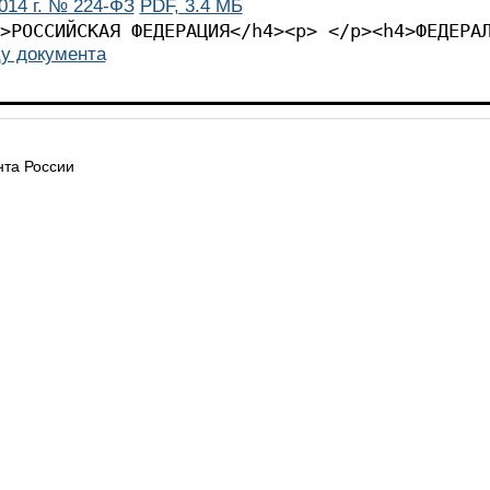
014 г. № 224-ФЗ
PDF, 3.4 МБ
><p> </p><h4>РОССИЙСКА
у документа
та России