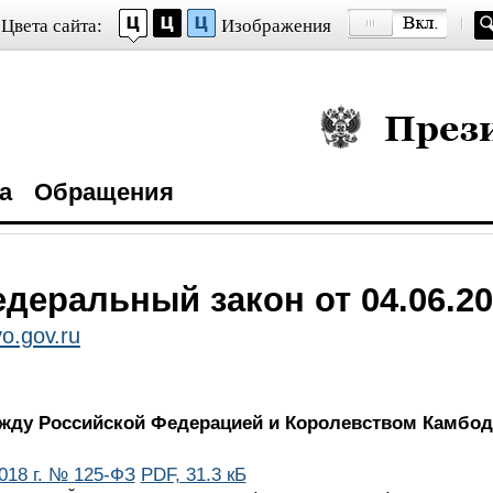
Цвета сайта:
Изображения
Президент Росси
а
Обращения
деральный закон от 04.06.20
o.gov.ru
жду Российской Федерацией и Королевством Камбод
018 г. № 125-ФЗ
PDF, 31.3 кБ