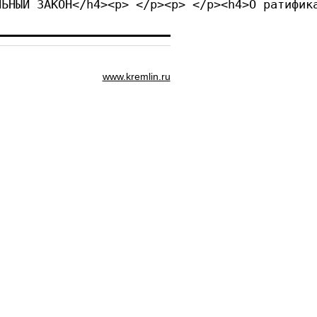
ЛЬНЫЙ ЗАКОН</h4><p> </p><p> </p><h4>О ратифик
www.kremlin.ru