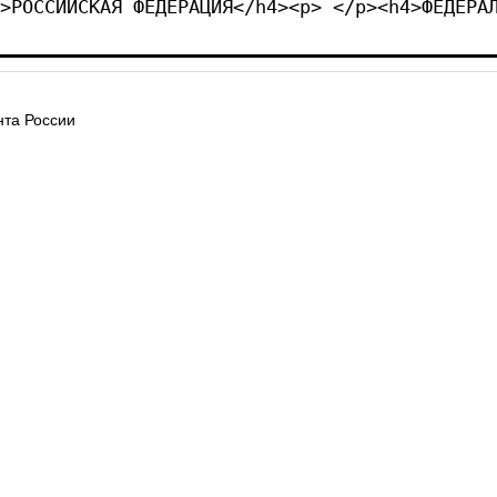
>РОССИЙСКАЯ ФЕДЕРАЦИЯ</h4><p> </p><h4>ФЕДЕРА
та России