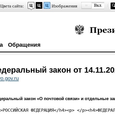
Цвета сайта:
Изображения
Президент Росси
а
Обращения
деральный закон от 14.11.20
o.gov.ru
деральный закон «О почтовой связи» и отдельные з
p><p> </p><h4>РОССИЙ