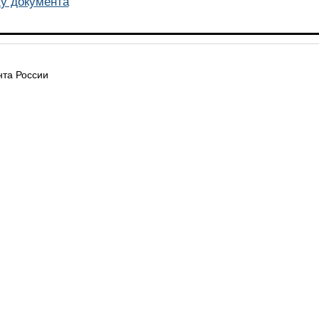
у документа
та России