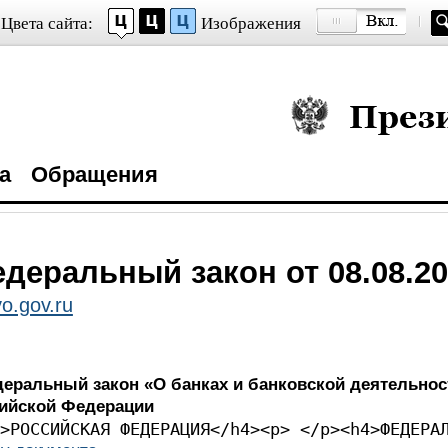
Цвета сайта:
Изображения
Президент Росси
а
Обращения
деральный закон от 08.08.20
o.gov.ru
деральный закон «О банках и банковской деятельнос
ийской Федерации
><p> </p><h4>РОССИЙСКА