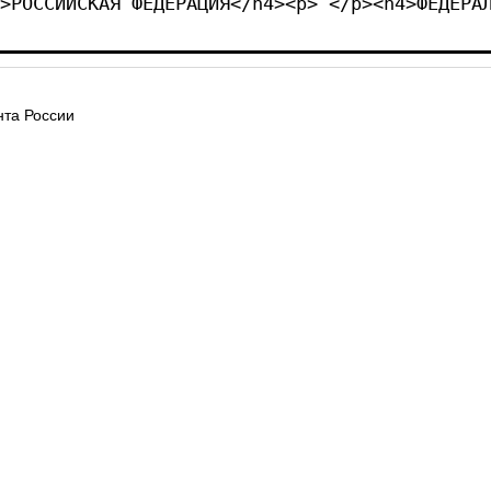
>РОССИЙСКАЯ ФЕДЕРАЦИЯ</h4><p> </p><h4>ФЕДЕРА
та России