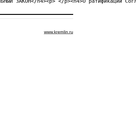
ЛЬНЫЙ ЗАКОН</h4><p> </p><h4>О ратификации Сог
www.kremlin.ru