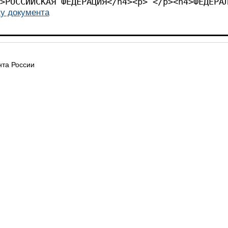
><p> </p><h4>РОССИЙСКА
у документа
та России