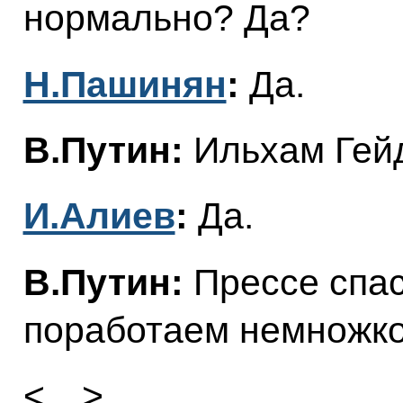
нормально? Да?
Н.Пашинян
:
Да.
В.Путин:
Ильхам Гей
И.Алиев
:
Да.
В.Путин:
Прессе спас
поработаем немножко
<…>