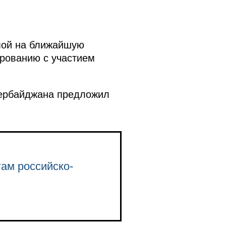
мой на ближайшую
ированию с участием
зербайджана предложил
гам российско-