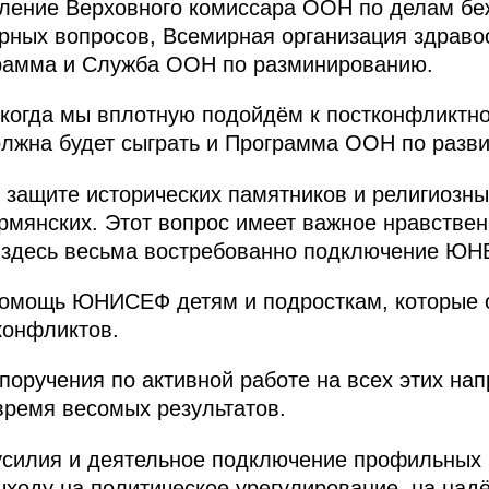
авление Верховного комиссара ООН по делам б
рных вопросов, Всемирная организация здраво
рамма и Служба ООН по разминированию.
 когда мы вплотную подойдём к постконфликтн
лжна будет сыграть и Программа ООН по разви
о защите исторических памятников и религиозны
армянских. Этот вопрос имеет важное нравствен
о здесь весьма востребованно подключение Ю
помощь ЮНИСЕФ детям и подросткам, которые 
конфликтов.
оручения по активной работе на всех этих на
время весомых результатов.
усилия и деятельное подключение профильных
ходу на политическое урегулирование, на над