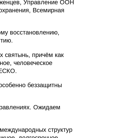
еженцев, Управление ООН
охранения, Всемирная
ому восстановлению,
тию.
х святынь, причём как
ное, человеческое
НЕСКО.
особенно беззащитны
правлениях. Ожидаем
 международных структур
ёжное, долгосрочное