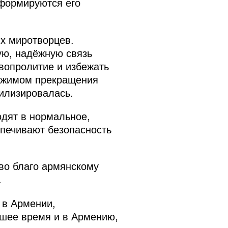
 формируются его
их миротворцев.
ую, надёжную связь
овопролитие и избежать
ежимом прекращения
илизировалась.
дят в нормальное,
спечивают безопасность
во благо армянскому
.
 в Армении,
йшее время и в Армению,