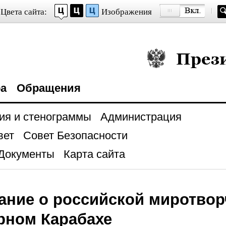
Цвета сайта:
Изображения
Президент Росси
ра
Обращения
ия и стенограммы
Администрация
вет
Совет Безопасности
Документы
Карта сайта
ние о российской миротвор
рном Карабахе