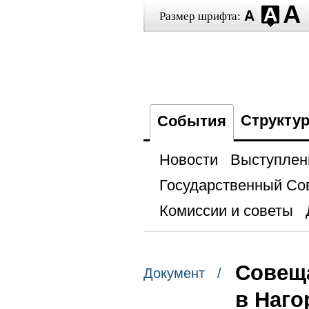
Размер шрифта:
Структу
События
Новости
Выступлен
Государственный Со
Комиссии и советы
Совеща
Документ /
в Наго