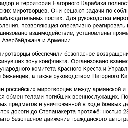
ридор и территория Нагорного Карабаха полно
ских миротворцев. Они решают задачи по соб
наблюдательных постах. Для руководства миро
вления, позволяющая оперативно реагировать 
анизовано взаимодействие, установлены прям
 Азербайджана и Армении.
миротворцы обеспечили безопасное возвращени
кинувших зону конфликта. Организовано взаим
народного комитета Красного Креста и Управл
беженцев, а также руководством Нагорного Ка
и российских миротворцев между армянской и
ся обмен телами погибших военнослужащих. П
ых предметов и уничтоженной в ходе боевых д
сток дороги до Степанакерта протяжённостью 2
рыто безопасное движение гражданского автотр