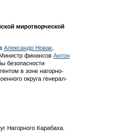
йской миротворческой
ва
Александр Новак
,
 Министр финансов
Антон
бы безопасности
ентом в зоне нагорно-
енного округа генерал-
руг Нагорного Карабаха.