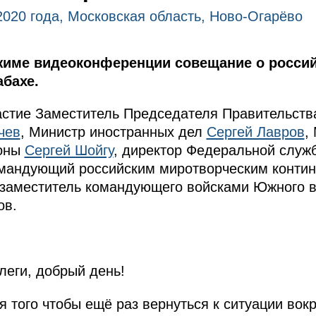
2020 года, Московская область, Ново-Огарёво
жиме видеоконференции совещание о росси
бахе.
астие Заместитель Председателя Правительст
чев
, Министр иностранных дел
Сергей Лавров
,
роны
Сергей Шойгу
, директор Федеральной служ
омандующий российским миротворческим континг
 заместитель командующего войсками Южного во
ов.
еги, добрый день!
я того чтобы ещё раз вернуться к ситуации вок