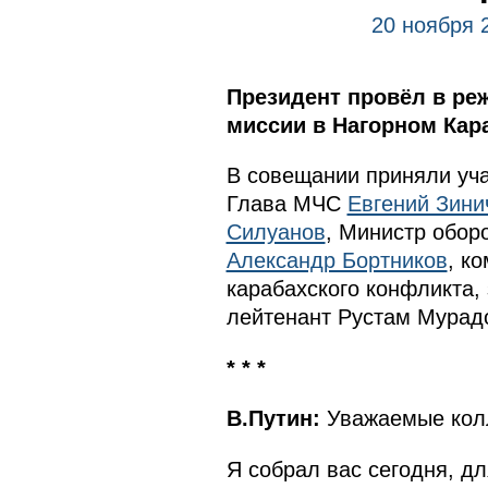
20 ноября 
Президент провёл в ре
миссии в Нагорном Кара
В совещании приняли уч
Глава МЧС
Евгений Зини
Силуанов
, Министр обо
Александр Бортников
, к
карабахского конфликта,
лейтенант Рустам Мурад
* * *
В.Путин:
Уважаемые колл
Я собрал вас сегодня, дл