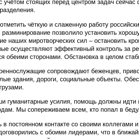
 с учётом стоящих перед центром задач сейчас
разделения.
 отметить чёткую и слаженную работу российск
 разминирование позволило установить хорош
ние наших миротворческих сил – остановить кр
ные осуществляют эффективный контроль за р
ся обеими сторонами. Обстановка в целом стаб
военнослужащие сопровождают беженцев, приво
лые здания, дороги, социальные объекты. Обе
грузами.
ши гуманитарные усилия, помощь должны идти 
дам. Мы сопереживаем всем, кто попал в беду
ь в постоянном контакте со своими коллегами и
договорились с обоими лидерами, что в ближа