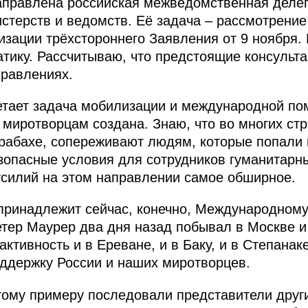
аправлена российская межведомственная делег
стерств и ведомств. Её задача – рассмотрение
зации трёхстороннего Заявления от 9 ноября. 
тику. Рассчитываю, что предстоящие консульта
правлениях.
тает задача мобилизации и международной по
миротворцам создана. Знаю, что во многих ст
рабахе, сопереживают людям, которые попали 
зопасные условия для сотрудников гуманитарн
усилий на этом направлении самое обширное.
принадлежит сейчас, конечно, Международному
етер Маурер два дня назад побывал в Москве и
ктивность и в Ереване, и в Баку, и в Степанаке
оддержку России и наших миротворцев.
тому примеру последовали представители дру