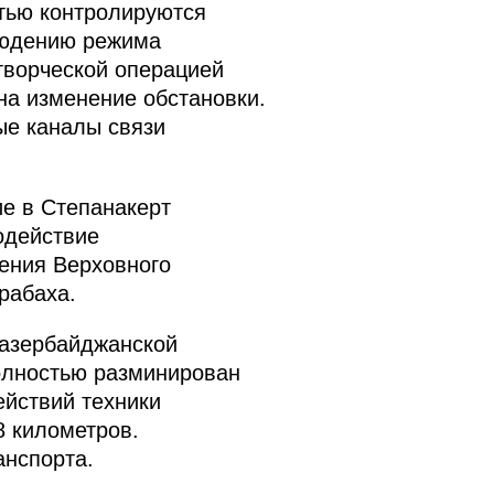
стью контролируются
людению режима
творческой операцией
на изменение обстановки.
ые каналы связи
е в Степанакерт
одействие
ения Верховного
рабаха.
 азербайджанской
олностью разминирован
ействий техники
8 километров.
анспорта.