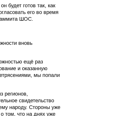
н будет готов так, как
огласовать его во время
 саммита ШОС.
ожности вновь
можностью ещё раз
нование и оказанную
летрясениями, мы попали
з регионов,
тельное свидетельство
ему народу. Стороны уже
 том, что на днях уже