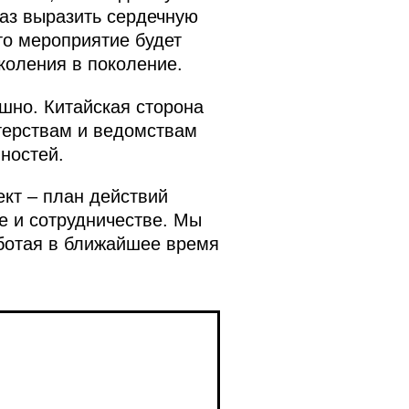
раз выразить сердечную
то мероприятие будет
коления в поколение.
шно. Китайская сторона
терствам и ведомствам
ностей.
ект – план действий
е и сотрудничестве. Мы
аботая в ближайшее время