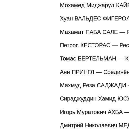
Мохамед Миджарул КАЙЕ
Хуан ВАЛЬДЕС ФИГЕРОА 
Махамат ПАБА САЛЕ — Р
Петрос КЕСТОРАС — Рес
Томас БЕРТЕЛЬМАН — К
Анн ПРИНГЛ — Соединённ
Махмуд Реза САДЖАДИ —
Сираджуддин Хамид ЮСУ
Игорь Муратович АХБА —
Дмитрий Николаевич МЕ