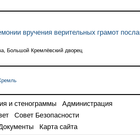
емонии вручения верительных грамот посл
ква, Большой Кремлёвский дворец
 Кремль
ия и стенограммы
Администрация
вет
Совет Безопасности
Документы
Карта сайта