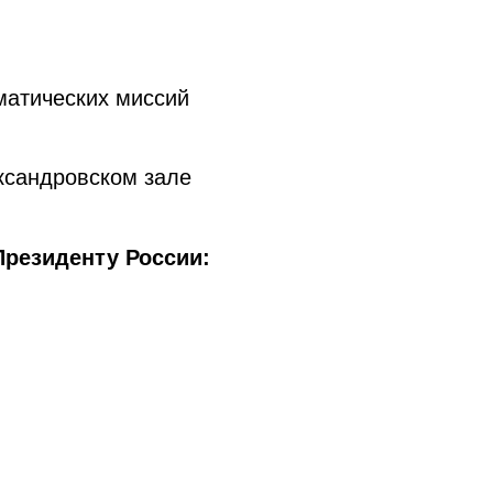
матических миссий
ксандровском зале
резиденту России: