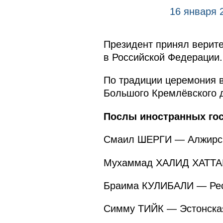
16 января 
Президент принял верит
в Российской Федерации.
По традиции церемония в
Большого Кремлёвского 
Послы иностранных гос
Смаил ШЕРГИ — Алжирск
Мухаммад ХАЛИД ХАТТАК
Браима КУЛИБАЛИ — Рес
Симму ТИЙК — Эстонска