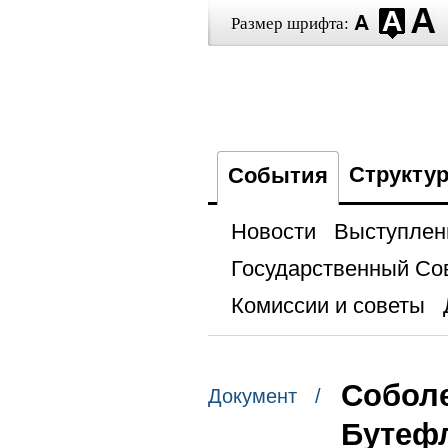
Размер шрифта:
Структу
События
Новости
Выступлен
Государственный Со
Комиссии и советы
Соболе
Документ /
Бутефл