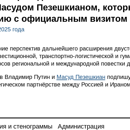
асудом Пезешкианом, котор
сию с официальным визитом
2025 года
ие перспектив дальнейшего расширения двусто
нвестиционной, транспортно-логистической и гу
осов региональной и международной повестки д
ов Владимир Путин и
Масуд Пезешкиан
подпишу
гическом партнёрстве между Россией и Ираном
ия и стенограммы
Администрация