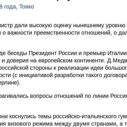
8 года, Тояко
нистр дали высокую оценку нынешнему уровню 
и о важности преемственности отношений, о д
де беседы Президент России и премьер Итали
и и доверия на европейском континенте. Д.Ме
российской стороны к реализации идеи большог
ости (с инициативой разработки такого договор
ерлине).
трагивались вопросы отношений по линии Росси
ни коснулись темы российско-итальянского гу
ия визового режима между двумя странами, а 