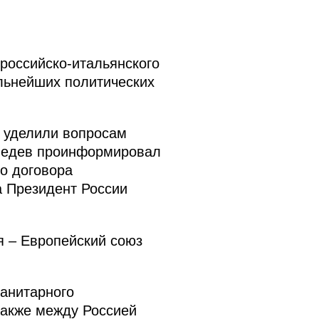
российско-итальянского
альнейших политических
и уделили вопросам
дведев проинформировал
о договора
а Президент России
я – Европейский союз
манитарного
также между Россией