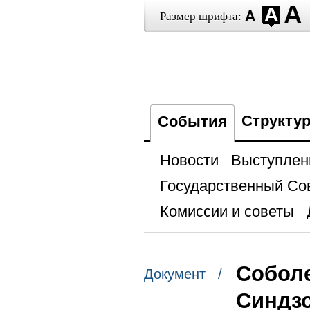
Размер шрифта:
Структу
События
Новости
Выступлен
Государственный Со
Комиссии и советы
Собол
Документ /
Синдз