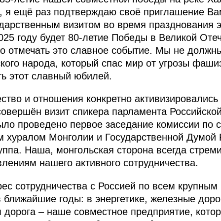
 я ещё раз подтверждаю своё приглашение Ва
ударственным визитом во время празднования э
2025 году будет 80-летие Победы в Великой Оте
о отмечать это славное событие. Мы не должны
ского народа, который спас мир от угрозы фаши
ь этот славный юбилей.
ество и отношения конкретно активизировались
совершён визит спикера парламента Российско
ыло проведено первое заседание комиссии по 
м хуралом Монголии и Государственной Думой 
уппа. Наша, монгольская сторона всегда стрем
влениям нашего активного сотрудничества.
рес сотрудничества с Россией по всем крупным
 ближайшие годы: в энергетике, железные доро
 дорога – наше совместное предприятие, кото