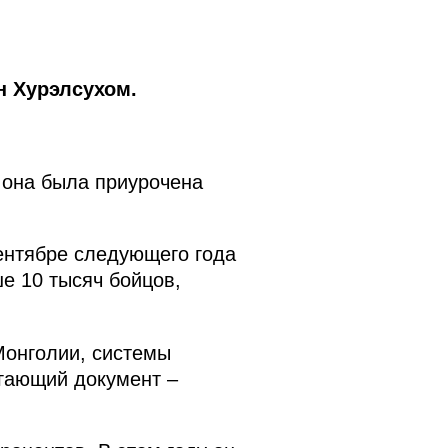
н Хурэлсухом.
 она была приурочена
ентябре следующего года
е 10 тысяч бойцов,
Монголии, системы
агающий документ –