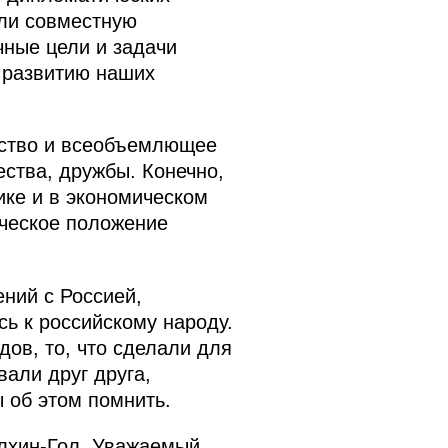
яли совместную
чные цели и задачи
 развитию наших
ёрство и всеобъемлющее
ества, дружбы. Конечно,
ике и в экономическом
ическое положение
ний с Россией,
сь к российскому народу.
ов, то, что сделали для
вали друг друга,
 об этом помнить.
алхин-Гол. Уважаемый