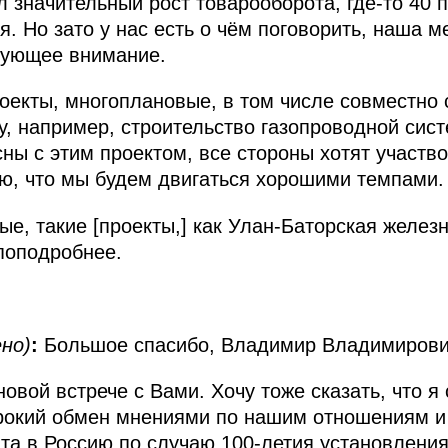
 значительный рост товарооборота, где-то 40 п
я. Но зато у нас есть о чём поговорить, наша
вующее внимание.
роекты, многоплановые, в том числе совместно
у, например, строительство газопроводной сис
сны с этим проектом, все стороны хотят участво
ю, что мы будем двигаться хорошими темпами.
ые, такие [проекты,] как Улан-Баторская желез
поподробнее.
ено)
:
Большое спасибо, Владимир Владимирови
овой встрече с Вами. Хочу тоже сказать, что я
рокий обмен мнениями по нашим отношениям и
та в Россию по случаю 100-летия установлени