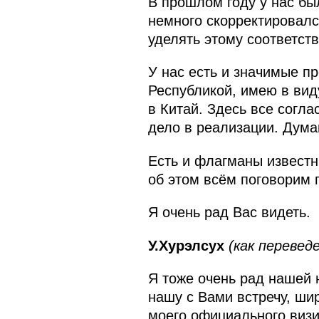
В прошлом году у нас был
немного скорректировалс
уделять этому соответст
У нас есть и значимые п
Республикой, имею в вид
в Китай. Здесь все согла
дело в реализации. Дума
Есть и флагманы известн
об этом всём поговорим 
Я очень рад Вас видеть.
У.Хурэлсух
(как перевед
Я тоже очень рад нашей н
нашу с Вами встречу, ши
моего официального визи