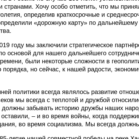
странами. Хочу особо отметить, что мы прин
олетия, определив краткосрочные и среднесро
 определили «дорожную карту» по дальнейшему
тва.
2019 году мы заключили стратегическое партн
ало основой для нашего дальнейшего сотруднич
времени, были некоторые сложности в геополит
о порядка, но сейчас, к нашей радости, эконом
ей политики всегда являлось развитие отноше
еков мы всегда с теплотой и дружбой относили
е должны забывать историю дружбы наших народ
и оставили, – и во время войны, когда поддержи
дания, во время социализма. Мы всегда должны
85-летие нашей совместной победы на реке Х