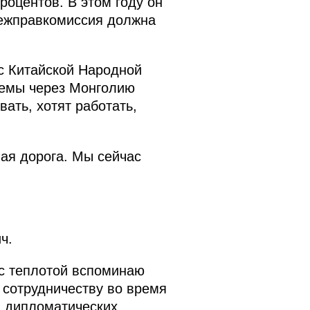
роцентов. В этом году он
 межправкомиссия должна
 с Китайской Народной
темы через Монголию
вать, хотят работать,
ная дорога. Мы сейчас
ч.
 с теплотой вспоминаю
 сотрудничеству во время
я дипломатических