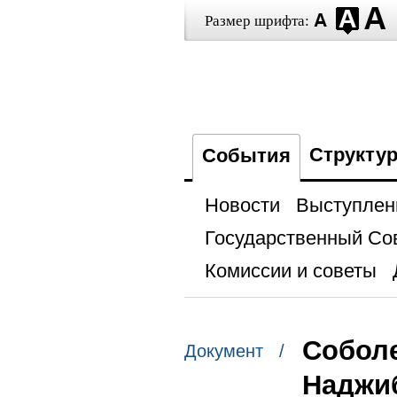
Размер шрифта:
Структу
События
Новости
Выступлен
Государственный Со
Комиссии и советы
Собол
Документ /
Наджиб