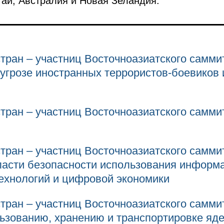
ай, Австралия и Новая Зеландия.
тран – участниц Восточноазиатского самми
 угрозе иностранных террористов-боевиков
тран – участниц Восточноазиатского самми
тран – участниц Восточноазиатского самми
ласти безопасности использования информ
ехнологий и цифровой экономики
тран – участниц Восточноазиатского самми
ьзованию, хранению и транспортировке яде