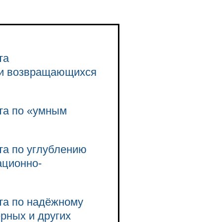
та
 и возвращающихся
та по «умным
та по углублению
ационно-
та по надёжному
рных и других