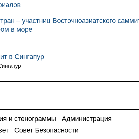
риалов
тран – участниц Восточноазиатского самми
ром в море
ит в Сингапур
 Сингапур
р
ия и стенограммы
Администрация
вет
Совет Безопасности