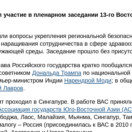
 участие в пленарном заседании 13-го Вост
или вопросы укрепления региональной безопас
 наращивания сотрудничества в сфере здравоо
ужающей среды. Заседание прошло без присутс
ава Российского государства кратко пообщался
советником
Дональда Трампа
по национальной
емьер-министром Индии
Нарендрой Моди
; в об
й Лавров
.
т проходил в Сингапуре. В работе ВАС приняли 
Ассоциация государств Юго-Восточной Азии (А
боджа, Лаос, Малайзия, Мьянма, Сингапур, Та
иалогу – Россия (присоединилась к ВАС в 2010 