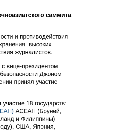
очноазиатского саммита
ности и противодействия
хранения, высоких
твия журналистов.
 с вице-президентом
 безопасности Джоном
щении принял участие
участие 18 государств:
СЕАН)
АСЕАН (Бруней,
иланд и Филиппины)
году), США, Япония,