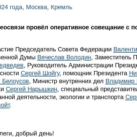
024 года, Москва, Кремль
еосвязи провёл оперативное совещание с 
астие Председатель Совета Федерации
Валенти
твенной Думы
Вячеслав Володин
, Заместитель 
едведев
, Руководитель Администрации Прези
асности
Сергей Шойгу
, помощник Президента
Ни
 Белоусов
, Министр внутренних дел
Владимир 
ки
Сергей Нарышкин
, специальный представите
нной деятельности, экологии и транспорта
Сер
ойт
.
еги, добрый день!