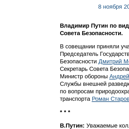
8 ноября 2
Владимир Путин по вид
Совета Безопасности.
В совещании приняли уч
Председатель Государс
Безопасности
Дмитрий М
Секретарь Совета Безоп
Министр обороны
Андрей
Службы внешней развед
по вопросам природоохра
транспорта
Роман Старов
* * *
В.Путин:
Уважаемые колл