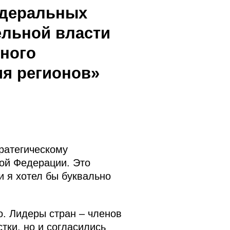
едеральных
ельной власти
сного
ия регионов»
ратегическому
ой Федерации. Это
 я хотел бы буквально
. Лидеры стран – членов
тки, но и согласились