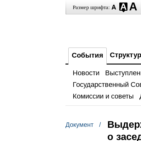
Размер шрифта:
Структу
События
Новости
Выступлен
Государственный Со
Комиссии и советы
Выдерж
Документ /
о засе