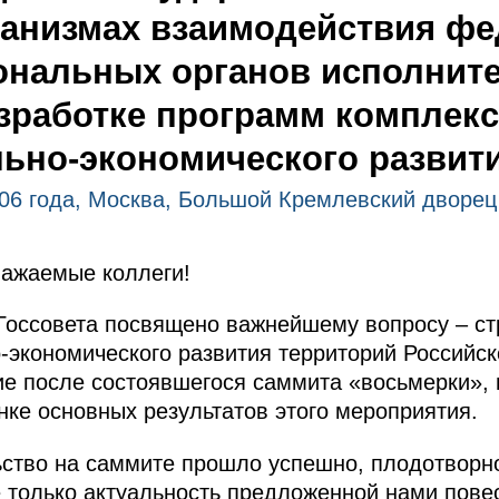
ханизмах взаимодействия ф
ональных органов исполнит
зработке программ комплек
ьно-экономического развит
06 года, Москва, Большой Кремлевский дворец
важаемые коллеги!
Госсовета посвящено важнейшему вопросу – ст
экономического развития территорий Российск
е после состоявшегося саммита «восьмерки», и
нке основных результатов этого мероприятия.
ство на саммите прошло успешно, плодотворно
 только актуальность предложенной нами повес