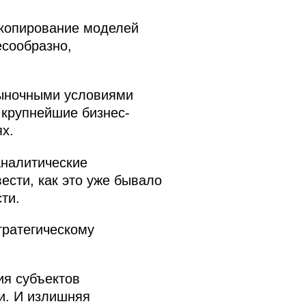
 копирование моделей
есообразно,
рыночными условиями
 крупнейшие бизнес-
х.
аналитические
ести, как это уже бывало
ти.
тратегическому
ия субъектов
и. И излишняя