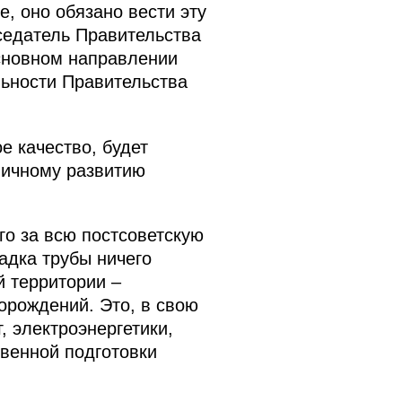
, оно обязано вести эту
седатель Правительства
основном направлении
льности Правительства
е качество, будет
ничному развитию
го за всю постсоветскую
адка трубы ничего
й территории –
орождений. Это, в свою
, электроэнергетики,
твенной подготовки