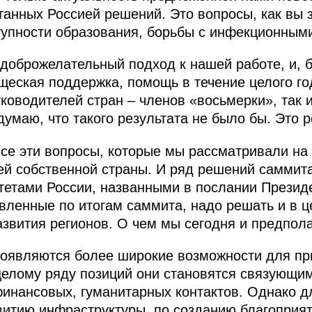
анных Россией решений. Это вопросы, как вы з
тупности образования, борьбы с инфекционным
 доброжелательный подход к нашей работе, и, б
щеская поддержка, помощь в течение целого го
уководителей стран – членов «восьмерки», так 
думаю, что такого результата не было бы. Это 
все эти вопросы, которые мы рассматривали на
й собственной страны. И ряд решений саммит
тетами России, названными в послании Прези
вленные по итогам саммита, надо решать и в ц
азвития регионов. О чем мы сегодня и предпол
появляются более широкие возможности для пр
 целому ряду позиций они становятся связующ
финансовых, гуманитарных контактов. Однако дл
витию инфраструктуры, по созданию благоприя