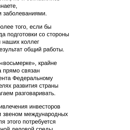
наете,
и заболеваниями.
олее того, если бы
да подготовки со стороны
и наших коллег
результат общий работы.
 «восьмерке», крайне
а прямо связан
дента Федеральному
елях развития страны
агаем разговаривать.
ивлечения инвесторов
им звеном международных
я этого потребуется
тной деловой среды,