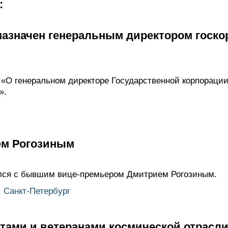
:
назначен генеральным директором госк
 «О генеральном директоре Государственной корпорации
».
ем Рогозиным
лся с бывшим вице-премьером Дмитрием Рогозиным.
,
Санкт-Петербург
тами и ветеранами космической отрасл