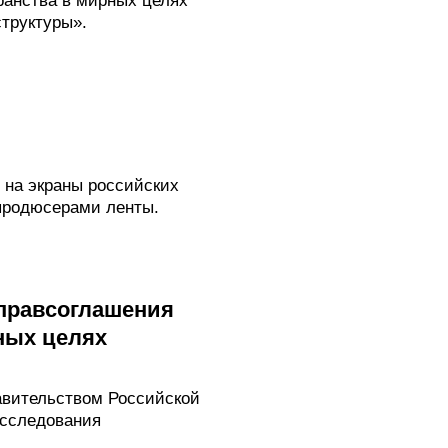
ранства в мирных целях
труктуры».
 на экраны российских
 продюсерами ленты.
жправсоглашения
ных целях
вительством Российской
исследования