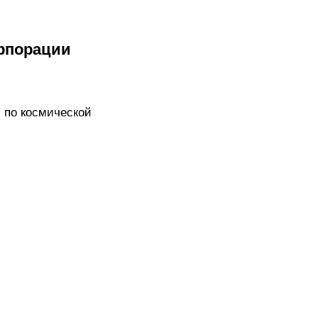
орпорации
 по космической
и