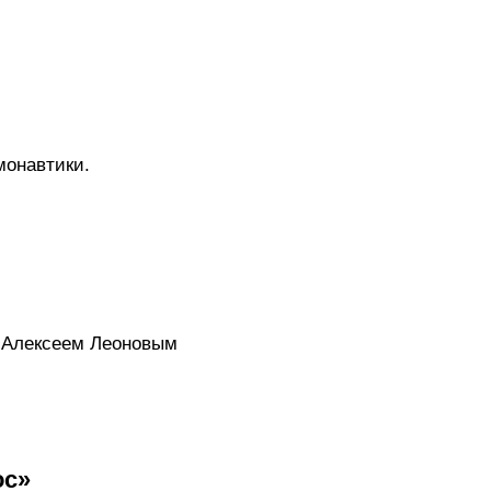
монавтики.
и Алексеем Леоновым
ос»