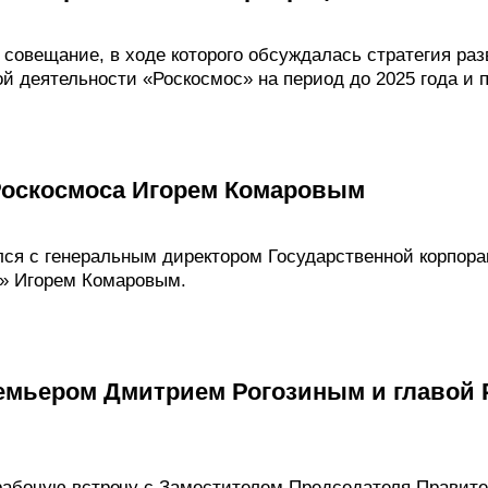
 совещание, в ходе которого обсуждалась стратегия ра
й деятельности «Роскосмос» на период до 2025 года и п
 Роскосмоса Игорем Комаровым
ся с генеральным директором Государственной корпора
» Игорем Комаровым.
ремьером Дмитрием Рогозиным и главой 
рабочую встречу с Заместителем Председателя Правит