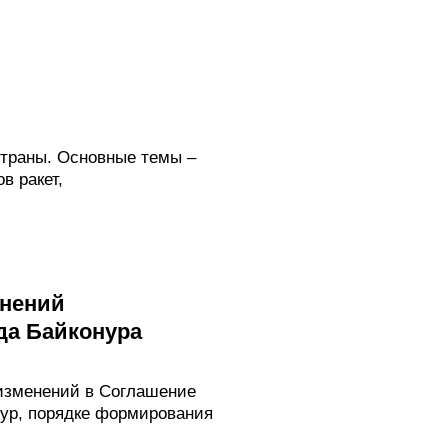
страны. Основные темы –
в ракет,
енений
да Байконура
изменений в Соглашение
нур, порядке формирования