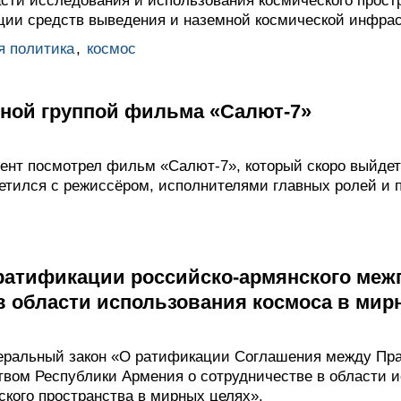
асти исследования и использования космического прост
ации средств выведения и наземной космической инфрас
я политика
,
космос
чной группой фильма «Салют-7»
ент посмотрел фильм «Салют-7», который скоро выйдет
третился с режиссёром, исполнителями главных ролей и
 ратификации российско-армянского ме
в области использования космоса в мир
еральный закон «О ратификации Соглашения между Пра
вом Республики Армения о сотрудничестве в области 
ского пространства в мирных целях».