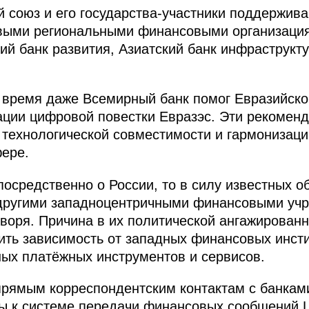
й союз и его государства-участники поддержив
евыми региональными финансовыми организация
ий банк развития, Азиатский банк инфраструкт
 время даже Всемирный банк помог Евразийско
ации цифровой повестки Евразэс. Эти рекомен
 технологической совместимости и гармонизаци
ере.
посредственно о России, то в силу известных о
другими западноцентричными финансовыми уч
оворя. Причина в их политической ангажированн
ить зависимость от западных финансовых инст
ых платёжных инструментов и сервисов.
рямым корреспондентским контактам с банками
ны к системе передачи финансовых сообщений 