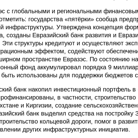
эс с глобальными и региональными финансовым
отметить: государства «пятёрки» сообща пред
ой инфраструктуры. Утверждена концепция фо
, созданы Евразийский банк развития и Евраз
. Эти структуры кредитуют и осуществляют экс
еграционным эффектом, содействуют обеспече
ширном пространстве Евразэс. По состоянию на
ионный фонд аккумулировал порядка 9 миллиар
 быть использованы для поддержки бюджетов с
ский банк накопил инвестиционный портфель в
профинансированы, в частности, строительство
ахстане и Киргизии, создание сельскохозяйстве
азийский банк выделил средства на постройку 
троительство кольцевой дороги, помог в разви
твлении других инфраструктурных инициатив.