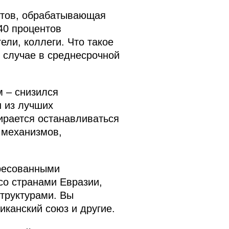
нтов, обрабатывающая
40 процентов
ели, коллеги. Что такое
м случае в среднесрочной
м – снизился
н из лучших
ирается останавливаться
 механизмов,
ересованными
со странами Евразии,
труктурами. Вы
канский союз и другие.