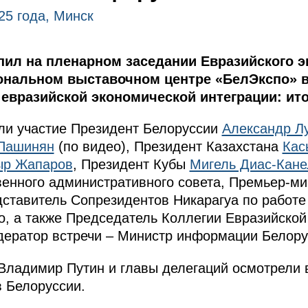
25 года, Минск
ил на пленарном заседании Евразийского э
ональном выставочном центре «БелЭкспо» в
 евразийской экономической интеграции: ито
ли участие Президент Белоруссии
Александр Л
Пашинян
(по видео), Президент Казахстана
Кас
ыр Жапаров
, Президент Кубы
Мигель Диас-Кане
венного административного совета, Премьер-м
ставитель Сопрезидентов Никарагуа по работе
, а также Председатель Коллегии Евразийской
дератор встречи – Министр информации Белору
Владимир Путин и главы делегаций осмотрели 
в Белоруссии.