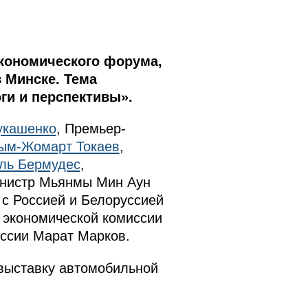
кономического форума,
 Минске. Тема
ги и перспективы».
укашенко
, Премьер-
ым-Жомарт Токаев
,
ль Бермудес
,
инистр Мьянмы Мин Аун
 с Россией и Белоруссией
 экономической комиссии
ссии Марат Марков.
выставку автомобильной