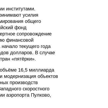
и институтами.
принимают усилия
рмирования общего
ийский фонд
пертное сопровождение
нию финансовой
 начало текущего года
дов долларов. В случае
тран «пятёрки».
 объёме 16,5 миллиарда
 и модернизация объектов
нных производств
Западного скоростного
тии аэропорта Пулково,