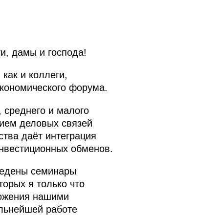
, дамы и господа!
как и коллеги,
экономического форума.
, среднего и малого
тием деловых связей
ства даёт интеграция
инвестиционных обменов.
оведены семинары
торых я только что
ложения нашими
альнейшей работе