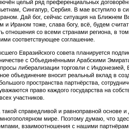
лючён целый ряд преференциальных договорённ
ьетнам, Сингапур, Сербия. В мае вступило в с
раном. Дай бог, сейчас ситуация на Ближнем В
и Ираном тоже, слава богу, всё, будем считат
ь отношения со всеми странами региона, в том 
ними соответствующее соглашение.
ысшего Евразийского совета планируется подпи
дничестве с Объединёнными Арабскими Эмират
просы либерализации торговли с Индонезией, 
ное объединение вносит реальный вклад в со
большого пространства партнёрства, сотруднич
е уважаются право каждого государства на собс
всех участников.
 такой справедливой и равноправной основе и
многополярном мире. Поэтому думаю, что здес
емпами, взаимоотношения с нашими партнёрам