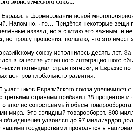
ого экономического союза.
и Евразэс в формировании новой многополярно
й. Напомню, что… Придётся некоторые вещи п
елённые назвал, но я считаю это важным, и не
з, но прошу прощения, полагаю, что это имеет 
вразийскому союзу исполнилось десять лет. За 
оялся в качестве успешного интеграционного о
ческий потенциал стран пятёрки, и Евразэс по
ых центров глобального развития.
 участников Евразийского союза увеличился с 
с третьими странами прибавил 38 процентов и 
то вполне сопоставимый объём товарооборот
ми мира. Это солидный товарооборот, 800 мил
и объединения удвоился до 97 миллиардов дол
у нашими государствами проводятся в национа