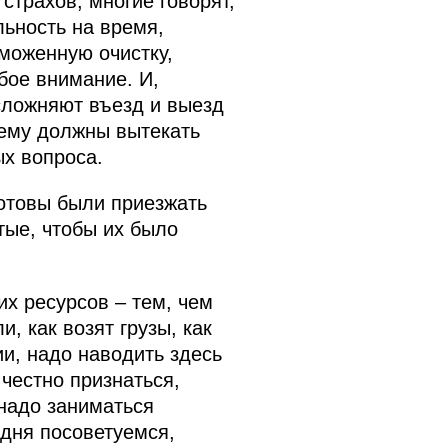
страхов, многие говорят,
льность на время,
моженную очистку,
бое внимание. И,
сложняют въезд и выезд
тему должны вытекать
ых вопроса.
готовы были приезжать
тые, чтобы их было
х ресурсов – тем, чем
, как возят грузы, как
и, надо наводить здесь
честно признаться,
надо заниматься
одня посоветуемся,