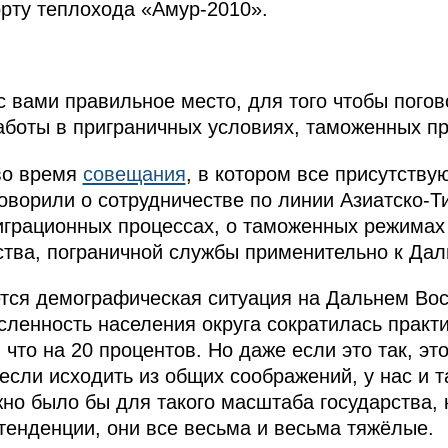
рту теплохода «Амур-2010».
с вами правильное место, для того чтобы погов
аботы в приграничных условиях, таможенных п
во время
совещания
, в котором все присутств
оворили о сотрудничестве по линии Азиатско-Ти
играционных процессах, о таможенных режимах 
ства, пограничной службы применительно к Дал
тся демографическая ситуация на Дальнем Вос
исленность населения округа сократилась практи
 что на 20 процентов. Но даже если это так, эт
, если исходить из общих соображений, у нас и т
жно было бы для такого масштаба государства, 
тенденции, они все весьма и весьма тяжёлые.