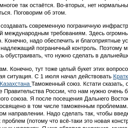
 многое так остаётся. Во‑вторых, нет нормальн
ться. Поговорим об этом.
о создавать современную пограничную инфрастру
й международным требованиям. Здесь огромны
о. Конечно, надо обеспечить и благоприятные у
я надлежащий пограничный контроль. Поэтому м
ь обустраивать, что нужно сделать в дальней
. Конечно, тут тоже целый букет этих вопросов
бая ситуация. С 1 июля начал действовать
Кратк
 Казахстана
Таможенный союз. Кстати сказать,
 Правительства России, что нам нужно очень 
ого союза. Я после посещения Дальнего Восто
 посвящено в том числе таможенным проблемам.
ом направлении. Надо сделать так, чтобы вве
 проблем (потому что всё‑таки это новая конст