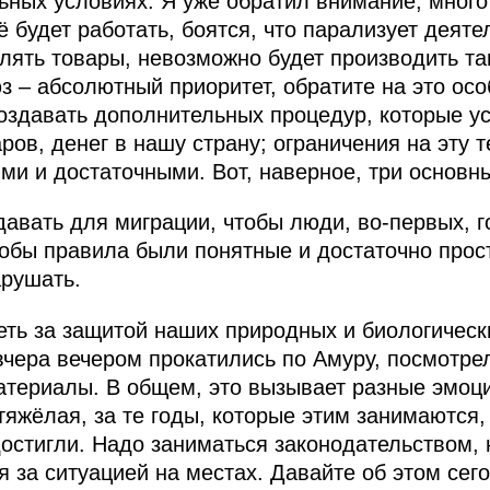
ьных условиях. Я уже обратил внимание, много 
сё будет работать, боятся, что парализует деяте
лять товары, невозможно будет производить та
 – абсолютный приоритет, обратите на это осо
оздавать дополнительных процедур, которые у
ров, денег в нашу страну; ограничения на эту 
ми и достаточными. Вот, наверное, три основн
давать для миграции, чтобы люди, во‑первых, 
чтобы правила были понятные и достаточно прос
арушать.
еть за защитой наших природных и биологически
чера вечером прокатились по Амуру, посмотрели
териалы. В общем, это вызывает разные эмоци
яжёлая, за те годы, которые этим занимаются, 
остигли. Надо заниматься законодательством, 
 за ситуацией на местах. Давайте об этом сег