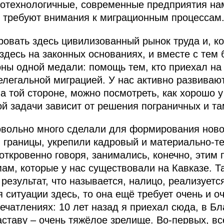
отехнологичные, современные предприятия нам
 требуют внимания к миграционным процессам
вать здесь цивилизованный рынок труда и, ко
 здесь на законных основаниях, и вместе с тем
оны одной медали: помощь тем, кто приехал н
нелегальной миграцией. У нас активно развиваю
на той стороне, можно посмотреть, как хорошо у
й задачи зависит от решения пограничных и т
овольно много сделали для формирования ново
 границы, укрепили кадровый и материально-т
откровенно говоря, занимались, конечно, этим 
ам, которые у нас существовали на Кавказе. Т
 результат, что называется, налицо, реализует
я ситуации здесь, то она ещё требует очень и 
ечатлениях: 10 лет назад я приехал сюда, в Бл
ставу – очень тяжёлое зрелище. Во‑первых, вс