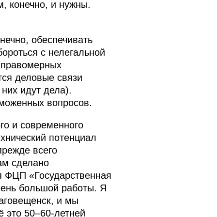
, конечно, и нужны.
.
нечно, обеспечивать
 бороться с нелегальной
а правомерных
тся деловые связи
 них идут дела).
аможенных вопросов.
го и современного
ехнический потенциал
прежде всего
ам сделано
ся ФЦП «Государственная
очень большой работы. Я
аговещенск, и мы
ё это 50–60-летней