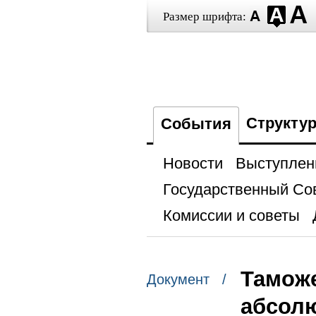
Размер шрифта:
Структу
События
Новости
Выступлен
Государственный Со
Комиссии и советы
Таможе
Документ /
абсол