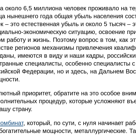
да около 6,5 миллиона человек проживало на те
ца нынешнего года общая убыль населения сост
к – это естественная убыль и около 5 тысяч – э
иально-экономическую ситуацию, освоение при
 работу и жизнь. Поэтому вопрос в том, как эт
тве регионов механизмы привлечения квалиф
зданы, имеются в виду и наши кадры, российски
транные специалисты, особенно специалисты с
сийской Федерации, но и здесь, на Дальнем Вос
щности.
ютный приоритет, обратите на это особое вним
олнительных процедур, которые усложняют въе
нашу страну.
комбинат
, который, по сути, с нуля начинает раб
богатительные мощности, металлургические. Та