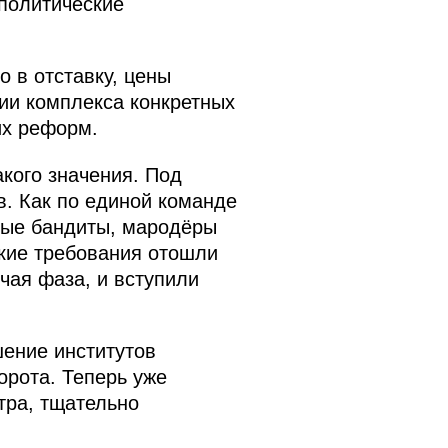
политические
 в отставку, цены
ии комплекса конкретных
их реформ.
акого значения. Под
. Как по единой команде
ные бандиты, мародёры
кие требования отошли
ячая фаза, и вступили
шение институтов
орота. Теперь уже
тра, тщательно