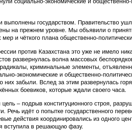
нули социально-экономические и общественно-
 выполнены государством. Правительство ушло
ены на прежнем уровне. Мы объявили о принят
 мер и чёткого плана общественно-политическ
ессии против Казахстана это уже не имело ник
тов развернулась волна массовых беспорядков
 радикалы, криминальные элементы, отъявлен
ально-экономические и общественно-политичес
 о них забыли. Вслед за этим развернулась гор
жённых боевиков, которые ждали своего часа.
 цель – подрыв конституционного строя, разру
и. Речь идёт о попытке государственного перев
оевые действия координировались из одного цен
я вступила в решающую фазу.