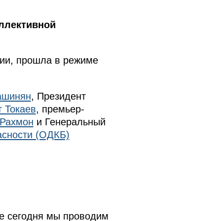
оллективной
ции, прошла в режиме
ашинян
, Президент
 Токаев
, премьер-
Рахмон
и Генеральный
асности (ОДКБ)
е сегодня мы проводим