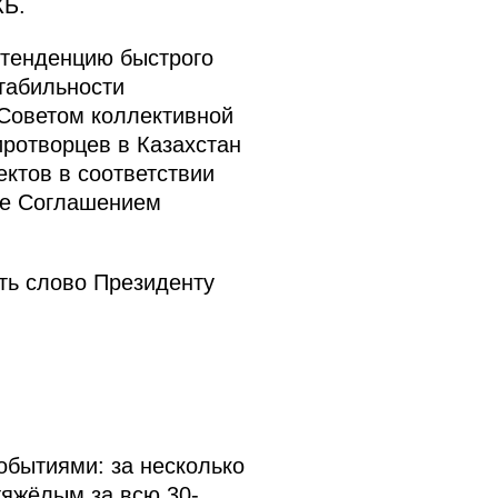
КБ.
 тенденцию быстрого
стабильности
 Советом коллективной
ротворцев в Казахстан
ктов в соответствии
кже Соглашением
ить слово Президенту
обытиями: за несколько
тяжёлым за всю 30-