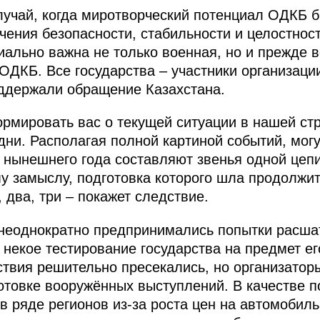
лучай, когда миротворческий потенциал ОДКБ 
ения безопасности, стабильности и целостност
иально важна не только военная, но и прежде 
ОДКБ. Все государства – участники организац
ддержали обращение Казахстана.
рмировать вас о текущей ситуации в нашей стра
ни. Располагая полной картиной событий, могу
а нынешнего года составляют звенья одной цеп
 замыслу, подготовка которого шла продолжит
, два, три – покажет следствие.
неоднократно предпринимались попытки расшат
 некое тестирование государства на предмет ег
йствия решительно пресекались, но организатор
отовке вооружённых выступлений. В качестве 
в ряде регионов из-за роста цен на автомобиль