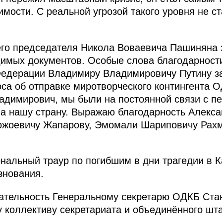
мости. С реальной угрозой такого уровня не с
его председателя Никола Воваевича Пашиняна 
имых документов. Особые слова благодарности
Федерации Владимиру Владимировичу Путину з
са об отправке миротворческого контингента О
димирович, мы были на постоянной связи с п
на нашу страну. Выражаю благодарность Алекса
ожоевичу Жапарову, Эмомали Шариповичу Рахм
нальный траур по погибшим в дни трагедии в К
знования.
нательность Генеральному секретарю ОДКБ Ста
 коллективу секретариата и объединённого шт