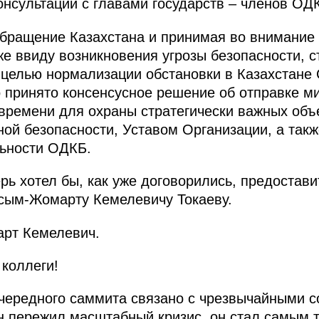
нсультаций с главами государств – членов ОД
бращение Казахстана и принимая во внимание
же ввиду возникновения угрозы безопасности, 
с целью нормализации обстановки в Казахстане
принято консенсусное решение об отправке ми
времени для охраны стратегически важных объе
ной безопасности, Уставом Организации, а та
льности ОДКБ.
рь хотел бы, как уже договорились, предостав
асым-Жомарту Кемелевичу Токаеву.
рт Кемелевич.
коллеги!
ередного саммита связано с чрезвычайными с
н пережил масштабный кризис, он стал самым 