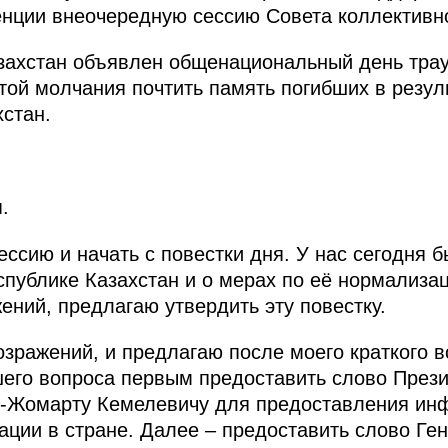
нции внеочередную сессию Совета коллективн
захстан объявлен общенациональный день трау
той молчания почтить память погибших в резул
хстан.
.
ссию и начать с повестки дня. У нас сегодня 
спублике Казахстан и о мерах по её нормализац
ний, предлагаю утвердить эту повестку.
озражений, и предлагаю после моего краткого в
его вопроса первым предоставить слово Прези
м-Жомарту Кемелевичу для предоставления ин
ции в стране. Далее – предоставить слово Ге