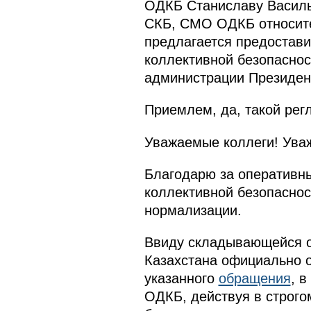
ОДКБ Станиславу Василь
СКБ, СМО ОДКБ относите
предлагается предостави
коллективной безопаснос
администрации Президен
Приемлем, да, такой рег
Уважаемые коллеги! Ува
Благодарю за оперативны
коллективной безопаснос
нормализации.
Ввиду складывающейся о
Казахстана официально о
указанного
обращения
, 
ОДКБ, действуя в строг