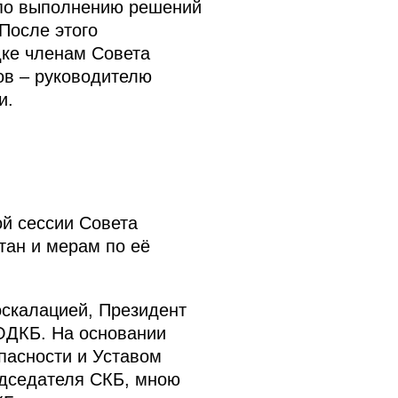
по выполнению решений
После этого
дке членам Совета
ов – руководителю
и.
ой сессии Совета
тан и мерам по её
скалацией, Президент
ОДКБ. На основании
опасности и Уставом
едседателя СКБ, мною