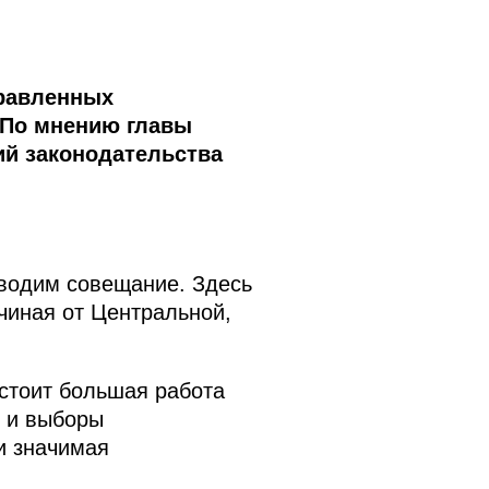
правленных
 По мнению главы
ий законодательства
оводим совещание. Здесь
чиная от Центральной,
дстоит большая работа
т и выборы
и значимая