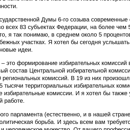
нности.
сударственной Думы 6-го созыва современные 
во всех 83 субъектах Федерации, на более чем
е‑то, я так понимаю, в среднем около 5 проценто
убежных участках. Я хотел бы сегодня услышать
 новые идеи.
– это формирование избирательных комиссий в
ый состав Центральной избирательной комиссии
0 региональных комиссий. В 19 из них произош
5 тысячи территориальных избирательных коми
 избирательные комиссии. И я хотел бы также 
й работе.
го парламента (естественно, и в нашей стране)
политическая борьба. И здесь всем вам требует
с и человеческое мужество. От вашего професс