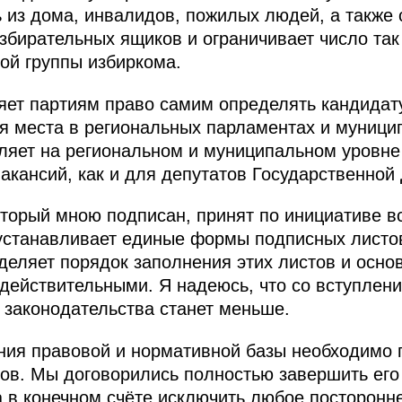
 из дома, инвалидов, пожилых людей, а также 
збирательных ящиков и ограничивает число та
ой группы избиркома.
яет партиям право самим определять кандидату
я места в региональных парламентах и муници
епляет на региональном и муниципальном уровне
акансий, как и для депутатов Государственной
который мною подписан, принят по инициативе в
 устанавливает единые формы подписных листо
деляет порядок заполнения этих листов и осно
действительными. Я надеюсь, что со вступлен
законодательства станет меньше.
ия правовой и нормативной базы необходимо 
в. Мы договорились полностью завершить его 
 в конечном счёте исключить любое посторонн