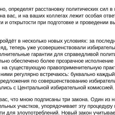
нно, определят расстановку политических сил в
на вас, и на ваших коллегах лежит особая отве
и и открытости при подготовке и проведении в
ойдёт в несколько новых условиях: за послед
ляд, теперь уже усовершенствовали избирател
олнительные гарантии для справедливой полит
льно обеспечено более прозрачное исполнение
и на существующую правоприменительную практ
с ними регулярно встречаюсь: буквально каждый
редложения по совершенствованию избиратель
вались с Центральной избирательной комиссией.
ас, что мною подписаны три закона. Один из н
ельных участков, упорядочивает эту процедуру 
и для злоупотреблений. Новый закон учитывае