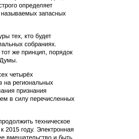
строго определяет
к называемых запасных
ры тех, кто будет
пальных собраниях.
 тот же принцип, порядок
 Думы.
сех четырёх
в на региональных
вания признания
ием в силу перечисленных
продолжить техническое
к 2015 году. Электронная
ее вмешательство и быть