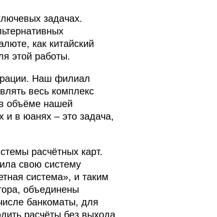
ключевых задачах.
льтернативных
алюте, как китайский
ля этой работы.
ерации. Наш филиал
твлять весь комплекс
 в объёме нашей
 и в юанях – это задача,
стемы расчётных карт.
ила свою систему
етная система», и таким
ктора, объединены
числе банкоматы, для
одить расчёты без выхода