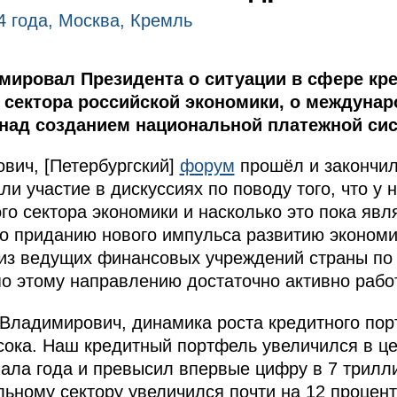
4 года, Москва, Кремль
мировал Президента о ситуации в сфере кр
 сектора российской экономики, о междуна
е над созданием национальной платежной си
ович, [Петербургский]
форум
прошёл и закончил
и участие в дискуссиях по поводу того, что у 
го сектора экономики и насколько это пока яв
о приданию нового импульса развитию экономи
 из ведущих финансовых учреждений страны по
по этому направлению достаточно активно работ
 Владимирович, динамика роста кредитного пор
сока. Наш кредитный портфель увеличился в це
ала года и превысил впервые цифру в 7 трилл
ьному сектору увеличился почти на 12 процент