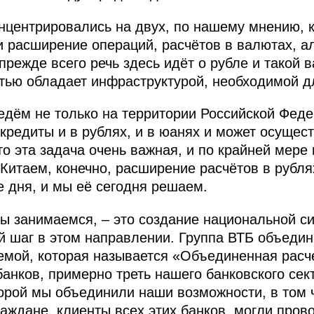
онцентрировались на двух, по нашему мнению, 
и расширение операций, расчётов в валютах, а
режде всего речь здесь идёт о рубле и такой в
тью обладает инфраструктурой, необходимой д
едём не только на территории Российской Фед
кредиты и в рублях, и в юанях и может осущес
то эта задача очень важная, и по крайней мере
Китаем, конечно, расширение расчётов в рублях
е дня, и мы её сегодня решаем.
мы занимаемся, – это создание национальной си
 шаг в этом направлении. Группа ВТБ объедин
темой, которая называется «Объединенная расч
банков, примерно треть нашего банковского се
торой мы объединили наши возможности, в том 
раждане, клиенты всех этих банков, могли пров