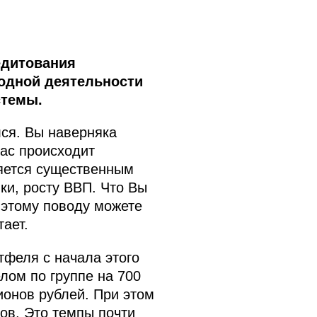
едитования
родной деятельности
стемы.
ся. Вы наверняка
нас происходит
ляется существенным
ки, росту ВВП. Что Вы
 этому поводу можете
ает.
тфеля с начала этого
лом по группе на 700
ионов рублей. При этом
ов. Это темпы почти