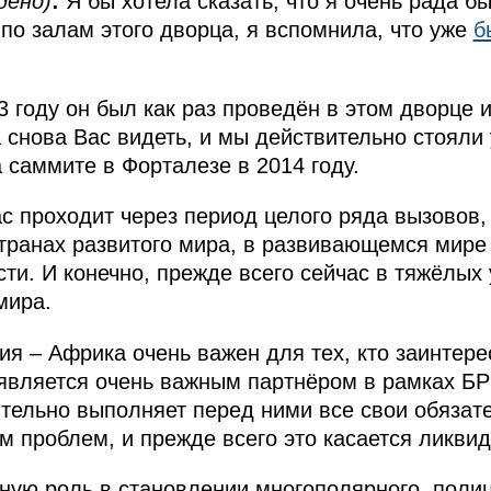
дено)
:
Я бы хотела сказать, что я очень рада бы
 по залам этого дворца, я вспомнила, что уже
б
 году он был как раз проведён в этом дворце и
 снова Вас видеть, и мы действительно стояли 
 саммите в Форталезе в 2014 году.
с проходит через период целого ряда вызовов
транах развитого мира, в развивающемся мире
ти. И конечно, прежде всего сейчас в тяжёлых
мира.
ия – Африка очень важен для тех, кто заинтере
 является очень важным партнёром в рамках БР
ительно выполняет перед ними все свои обязате
м проблем, и прежде всего это касается ликвид
ную роль в становлении многополярного, поли