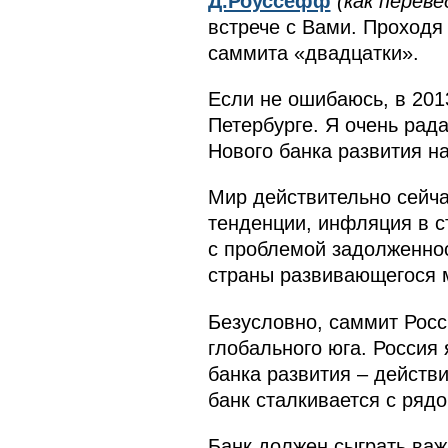
Д.Роуссефф
(как переве
встрече с Вами. Проходя
саммита «двадцатки»
.
Если не ошибаюсь, в 2013
Петербурге. Я очень рада
Нового банка развития на
Мир действительно сейча
тенденции, инфляция в с
с проблемой задолженнос
страны развивающегося 
Безусловно, саммит Росс
глобального юга. Россия
банка развития – действ
банк сталкивается с рядо
Банк должен сыграть важ