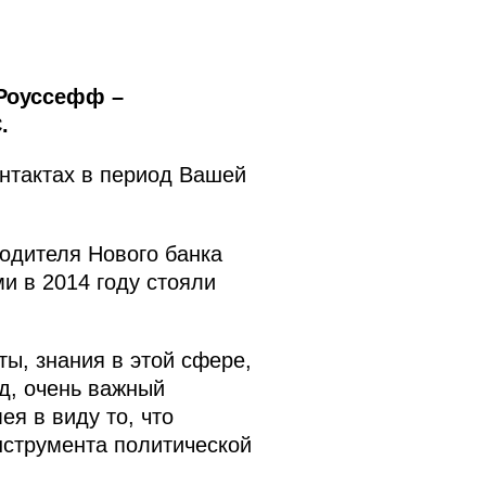
 Роуссефф –
.
нтактах в период Вашей
водителя Нового банка
и в 2014 году стояли
ты, знания в этой сфере,
яд, очень важный
я в виду то, что
нструмента политической