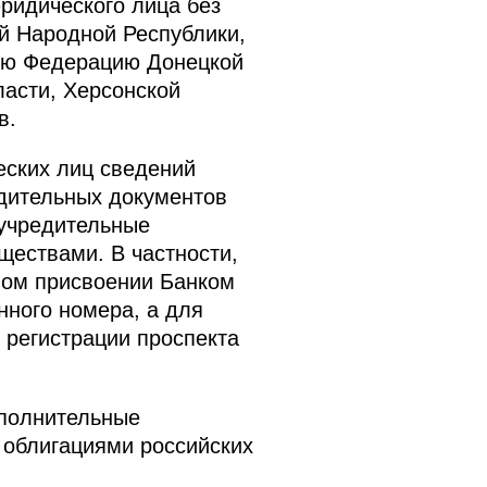
ридического лица без
й Народной Республики,
кую Федерацию Донецкой
ласти, Херсонской
в.
еских лиц сведений
едительных документов
 учредительные
ществами. В частности,
ном присвоении Банком
нного номера, а для
 регистрации проспекта
ополнительные
 облигациями российских