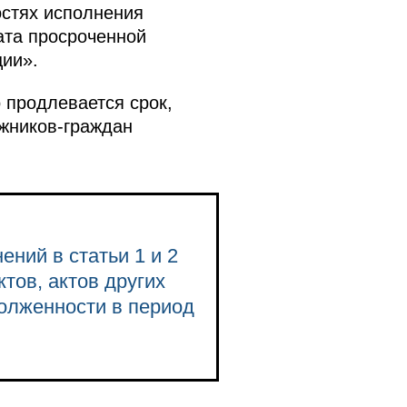
стях исполнения
рата просроченной
ии».
 продлевается срок,
жников-граждан
ений в статьи 1 и 2
тов, актов других
долженности в период