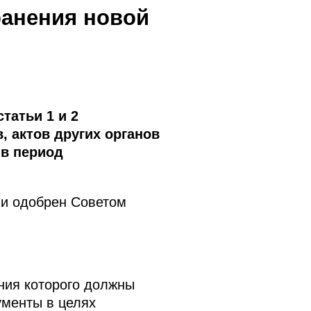
ранения новой
татьи 1 и 2
 актов других органов
 в период
 и одобрен Советом
ния которого должны
менты в целях