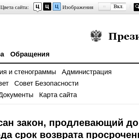
Цвета сайта:
Изображения
Президент Росси
ра
Обращения
ия и стенограммы
Администрация
вет
Совет Безопасности
Документы
Карта сайта
ан закон, продлевающий до
ода срок возврата просроче