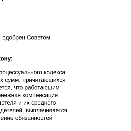
и одобрен Советом
ону:
роцессуального кодекса
х сумм, причитающихся
ется, что работающим
енежная компенсация
етеля и их среднего
детелей, выплачивается
нение обязанностей