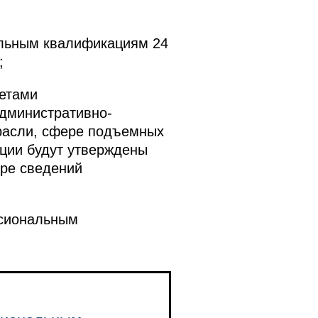
альным квалификациям 24
;
етами
дминистративно-
трасли, сфере подъемных
ции будут утверждены
ре сведений
ссиональным