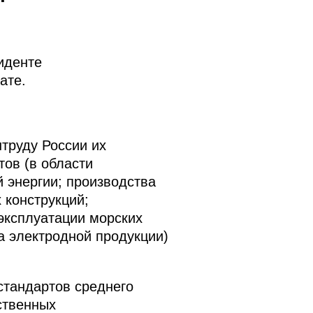
иденте
ате.
труду России их
ов (в области
 энергии; производства
 конструкций;
эксплуатации морских
а электродной продукции)
стандартов среднего
ственных