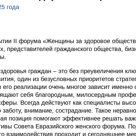
25 года
ытии II форума «Женщины за здоровое обществ
х, представителей гражданского общества, бизн
ы.
здоровья граждан – это без преувеличения кл
ития, один из безусловных приоритетов страте
 в его реализации очень многое зависит именн
вящают себя благородным, милосердным профе
феры. Всегда действуют как специалисты высо
 заботу, внимание, сострадание. Такое неравн
ная позиция помогают эффективнее решать важ
ивы Совета Евразийского женского форума. Под
о взаимодействия проходит и сегодняшнее ме