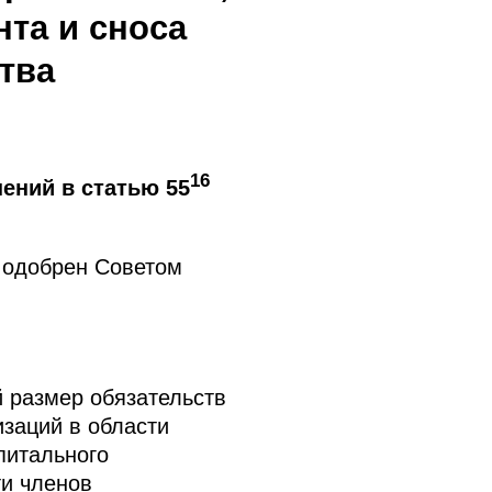
нта и сноса
тва
16
ений в статью 55
 одобрен Советом
 размер обязательств
заций в области
питального
ти членов