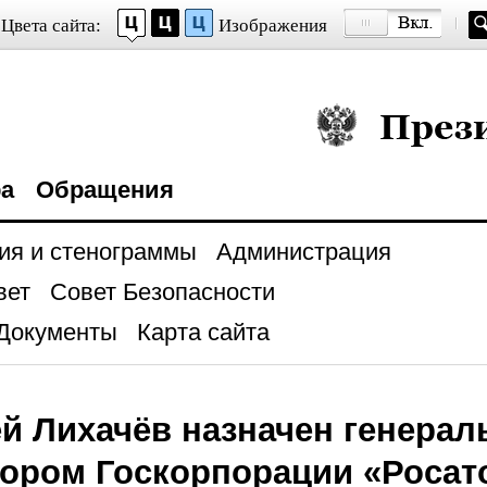
Цвета сайта:
Изображения
Президент Росси
ра
Обращения
ия и стенограммы
Администрация
вет
Совет Безопасности
Документы
Карта сайта
й Лихачёв назначен генера
ором Госкорпорации «Росат