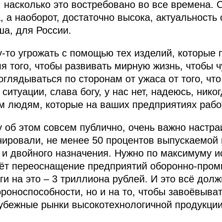
, насколько это востребовано во все времена. 
, а наоборот, достаточно высока, актуальность
ша, для России.
у-то угрожать с помощью тех изделий, которые
я того, чтобы развивать мирную жизнь, чтобы ч
оглядываться по сторонам от ужаса от того, чт
ситуации, слава богу, у нас нет, надеюсь, нико
м людям, которые на ваших предприятиях рабо
у об этом совсем публично, очень важно настра
анировали, не менее 50 процентов выпускаемой
 и двойного назначения. Нужно по максимуму и
аёт переоснащение предприятий оборонно-пром
и на это – 3 триллиона рублей. И это всё долж
роноспособности, но и на то, чтобы завоёвыва
убежные рынки высокотехнологичной продукции