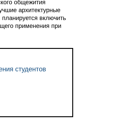
ского общежития
лучшие архитектурные
ы планируется включить
ющего применения при
ения студентов